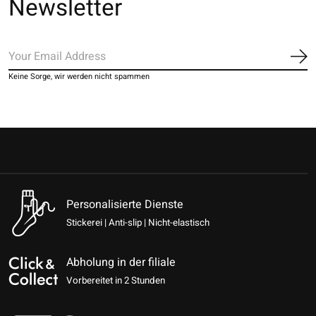
Newsletter
Ab
Keine Sorge, wir werden nicht spammen
Personalisierte Dienste
Stickerei | Anti-slip | Nicht-elastisch
Abholung in der filiale
Vorbereitet in 2 Stunden