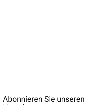
013133370 SQ unie à
013132277 SQ unie
013133377 SQ u
côtes en coton
côtes 1x1 bord picot
côtes 1x1 bord p
Enf.19-21cm
Enf.16-18cm
Enf.19-21cm
€10,00
€9,00
€9,00
Abonnieren Sie unseren