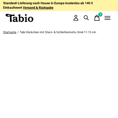
Standard-Lieferung nach Hause in Europa kostenlos ab 140 €
Einkaufswert
Versand & Rückgabe
0
items
Startseite
/
Tabi-Söckchen mit Stern- & Schleifenmotiv, Kind 11-13 cm