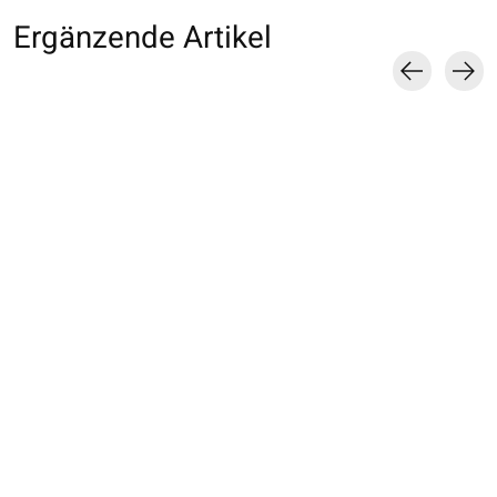
Ergänzende Artikel
Carousel items
014131005 SQ Tabi
013132227 SQ Tabi
013133327 SQ T
motif Étoile & Nœud
chinée Enf.16-18cm
chinée Enf.19-2
Enf.13-15cm
€12,00
€12,00
€11,00