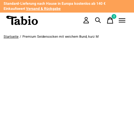
Standard-Lieferung nach Hause in Europa kostenlos ab 140 €
Einkaufswert
Versand & Rückgabe
0
items
Startseite
/
Premium Seidensocken mit weichem Bund, kurz M