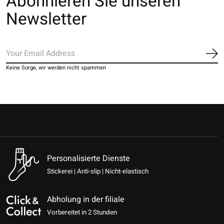
Abonnieren Sie unseren
Newsletter
Ab
Keine Sorge, wir werden nicht spammen
Personalisierte Dienste
Stickerei | Anti-slip | Nicht-elastisch
Abholung in der filiale
Vorbereitet in 2 Stunden