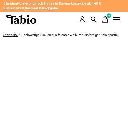
Standard-Lieferung nach Hause in Europa kostenlos ab 140 €
Einkaufswert
Versand & Rückgabe
0
items
Startseite
/
Hochwertige Socken aus feinster Wolle mit einfarbiger Zehenpartie