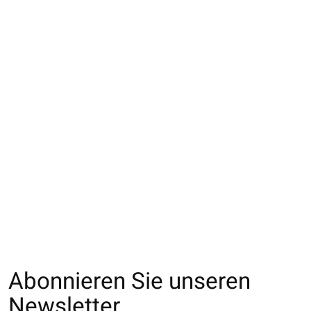
021170125 CH
021170147 CH laine
011170112 CH la
Tweed bicolore en
Mérinos couture
Mérinos linge
laine/coton
arrière
verticale lamé
€23,00
€22,00
€20,00
Abonnieren Sie unseren
Newsletter