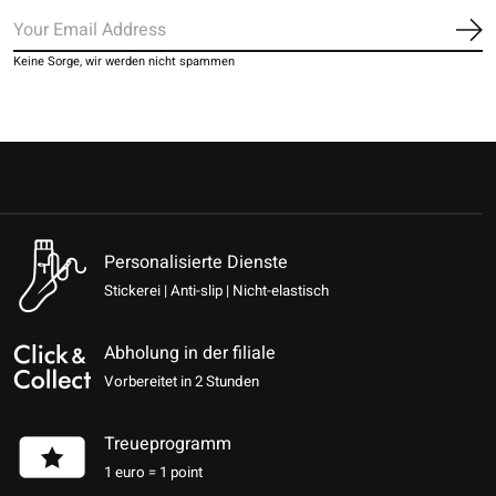
Ab
Keine Sorge, wir werden nicht spammen
Personalisierte Dienste
Stickerei | Anti-slip | Nicht-elastisch
Abholung in der filiale
Vorbereitet in 2 Stunden
Treueprogramm
1 euro = 1 point