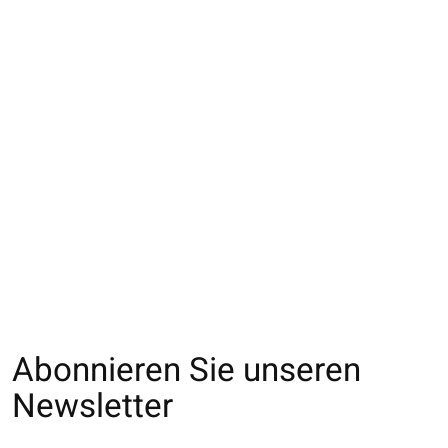
021400184 JB laine
021400215 JB laine
021400228 JB
d'agneau à côtes 4x2
Mohair 45cm
Alpaga douceur
ultime
€26,00
€30,00
€50,00
Abonnieren Sie unseren
Newsletter