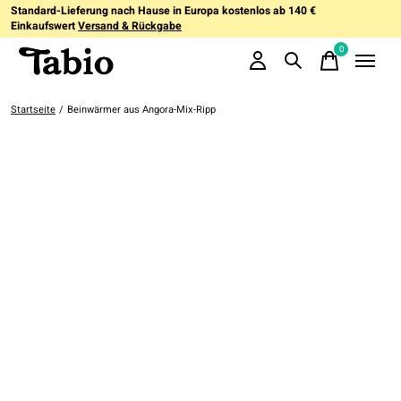
Standard-Lieferung nach Hause in Europa kostenlos ab 140 €
Einkaufswert
Versand & Rückgabe
0
items
Startseite
/
Beinwärmer aus Angora-Mix-Ripp