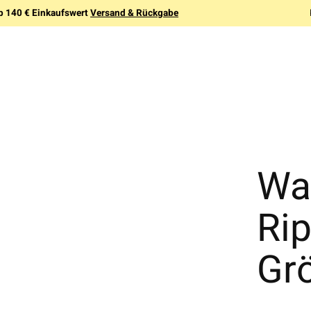
b 140 € Einkaufswert
Versand & Rückgabe
Wa
Ri
Gr