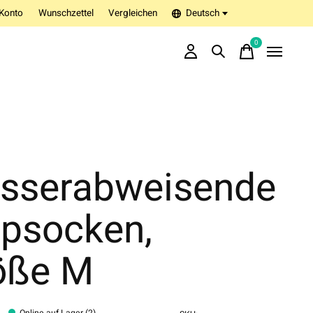
Konto
Wunschzettel
Vergleichen
Deutsch
0
items
sserabweisende
ppsocken,
öße M
Online auf Lager (2)