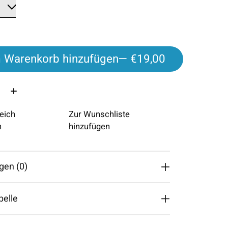
 Warenkorb hinzufügen
— €19,00
eich
Zur Wunschliste
n
hinzufügen
gen (0)
belle