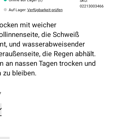
SKU:
02213003466
Auf Lager
:
Verfügbarkeit prüfen
ocken mit weicher
linnenseite, die Schweiß
mt, und wasserabweisender
eraußenseite, die Regen abhält.
um an nassen Tagen trocken und
zu bleiben.
*
*