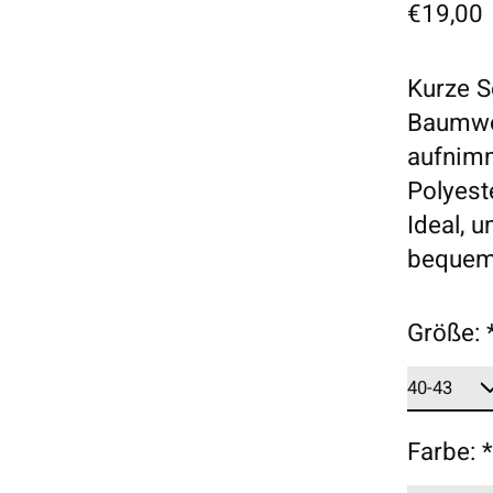
€19,00
Kurze S
Baumwol
aufnim
Polyest
Ideal, 
bequem 
Größe:
Farbe: