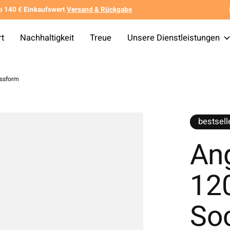
b 140 € Einkaufswert
Versand & Rückgabe
rt
Nachhaltigkeit
Treue
Unsere Dienstleistungen
assform
bestsell
Ang
12
So