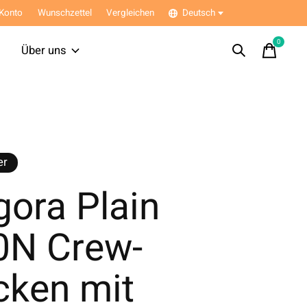
Konto
Wunschzettel
Vergleichen
Deutsch
0
items
Über uns
er
ora Plain
0N Crew-
cken mit