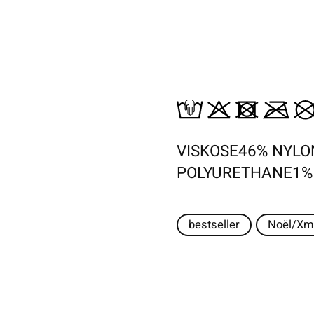
VISKOSE46% NYL
POLYURETHANE1%
bestseller
Noël/Xm