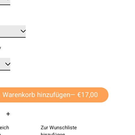
*
*
 Warenkorb hinzufügen
— €17,00
eich
Zur Wunschliste
n
hinzufügen