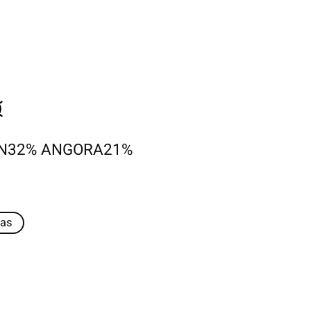
ON32% ANGORA21%
as