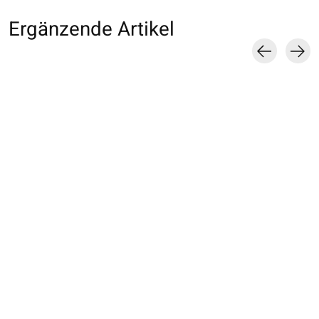
Ergänzende Artikel
Carousel items
011770014 MB grand
011700039 Collant
résille nylon
fin uni Natural Touch
20D M
€9,00
€10,00