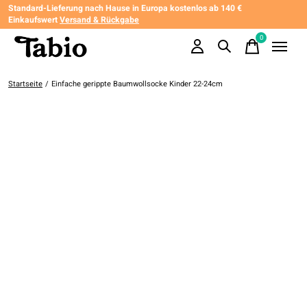
Standard-Lieferung nach Hause in Europa kostenlos ab 140 €
Einkaufswert
Versand & Rückgabe
0
items
Startseite
/
Einfache gerippte Baumwollsocke Kinder 22-24cm