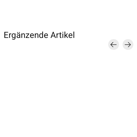
Ergänzende Artikel
Carousel items
Façonnage
013132270 SQ unie à
013133370 SQ un
Antidérapant - Enfant
côtes en coton
côtes en coton