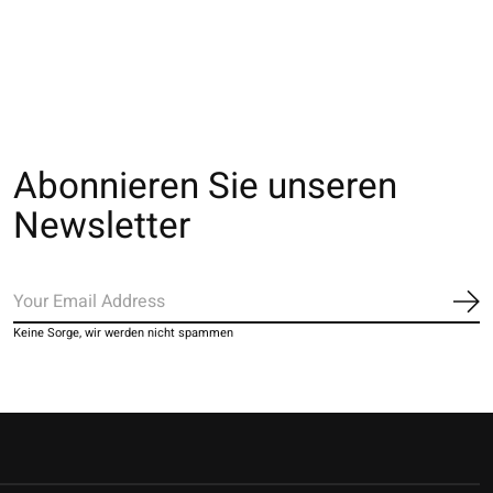
Enf.16-18cm
Enf.19-21cm
€10,00
€10,00
€10,00
Abonnieren Sie unseren
Newsletter
Ab
Keine Sorge, wir werden nicht spammen