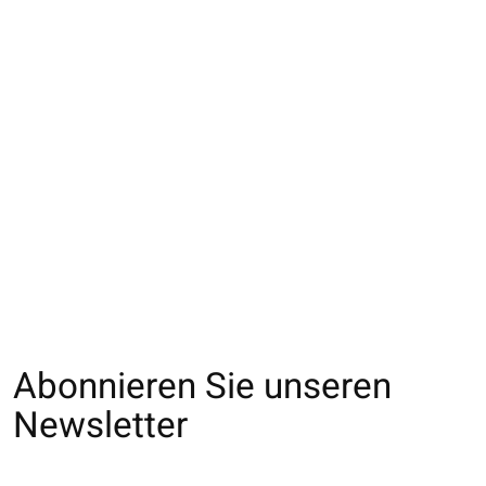
062170016 CH pois
062170045 CH pois L
062170284 CH la
laine Mérinos M
Mérinos côtes 6
€22,00
€28,00
€28,00
Abonnieren Sie unseren
Newsletter