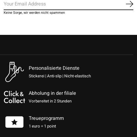
Ab
Keine Sorge, wir werden nicht spammen
Personalisierte Dienste
Stickerei | Anti-slip | Nicht-elastisch
Abholung in der filiale
Vorbereitet in 2 Stunden
Treueprogramm
1 euro = 1 point