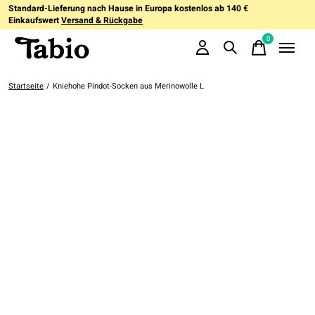
Standard-Lieferung nach Hause in Europa kostenlos ab 140 €
Einkaufswert
Versand & Rückgabe
0
items
Startseite
/
Kniehohe Pindot-Socken aus Merinowolle L