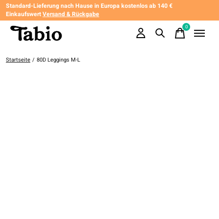
Standard-Lieferung nach Hause in Europa kostenlos ab 140 €
Einkaufswert
Versand & Rückgabe
0
items
Startseite
/
80D Leggings M-L