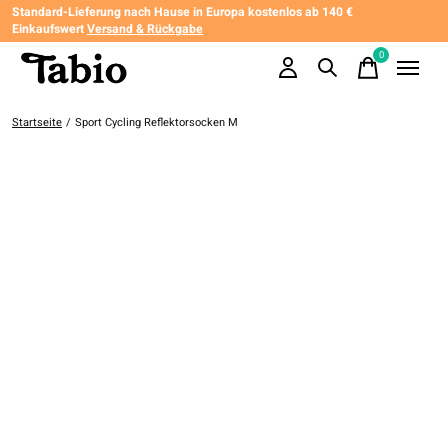
Standard-Lieferung nach Hause in Europa kostenlos ab 140 €
Einkaufswert
Versand & Rückgabe
0
items
Startseite
/
Sport Cycling Reflektorsocken M