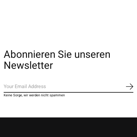
réflecteur L ec
réflecteur S ec
€28,00
€28,00
€28,00
Abonnieren Sie unseren
Newsletter
Ab
Keine Sorge, wir werden nicht spammen