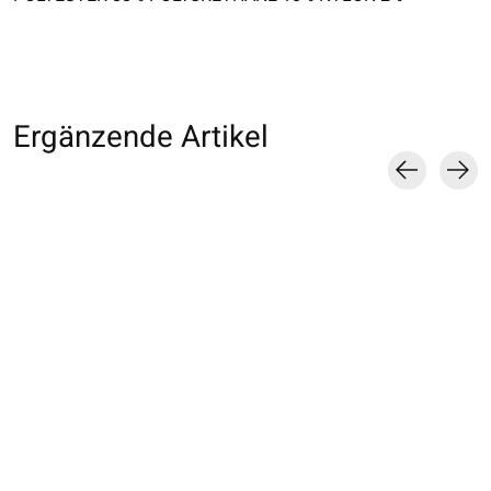
Ergänzende Artikel
Carousel items
072141077 MC Sport
071140077 MC Sport
072140014 MC S
Cyclisme en fil
Cyclisme en fil
Football 5 orteil