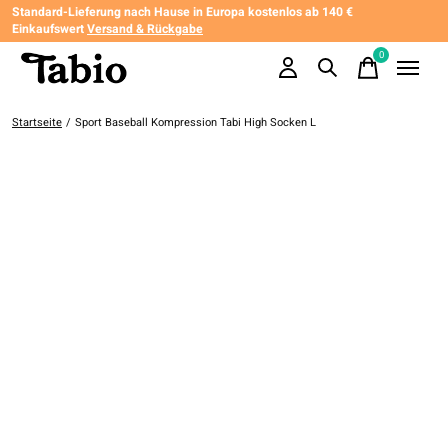
Standard-Lieferung nach Hause in Europa kostenlos ab 140 €
Einkaufswert
Versand & Rückgabe
0
items
Startseite
/
Sport Baseball Kompression Tabi High Socken L