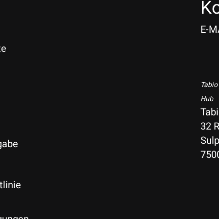
Ko
E-M
te
Tabio
Hub
Tab
32 R
Sulp
gabe
750
linie