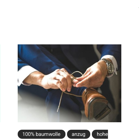
100% baumwolle
anzug
hohe