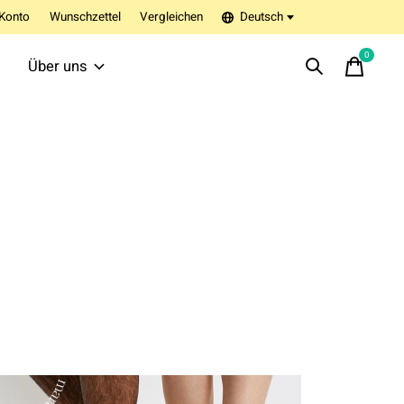
Konto
Wunschzettel
Vergleichen
Deutsch
0
items
Über uns