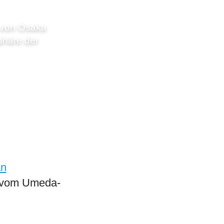
 von Osaka
phäre der
an
t vom Umeda-