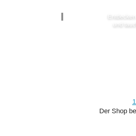
Entdecken
und tauc
1
Der Shop be