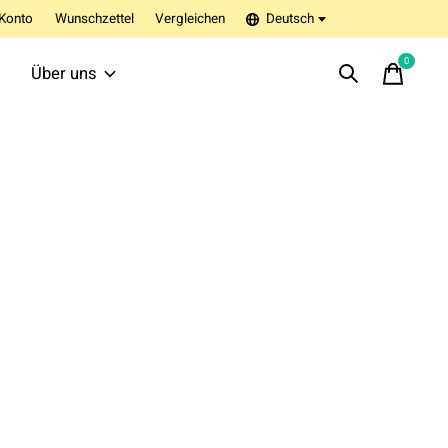
Konto
Wunschzettel
Vergleichen
Deutsch
0
items
Über uns