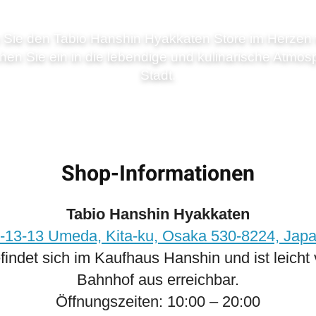
 Sie den Tabio Hanshin Hyakkaten Store im Herzen
hen Sie ein in die lebendige und kulinarische Atmos
Stadt.
Shop-Informationen
Tabio Hanshin Hyakkaten
‑13‑13 Umeda, Kita‑ku, Osaka 530‑8224, Jap
findet sich im Kaufhaus Hanshin und ist leich
Bahnhof aus erreichbar.
Öffnungszeiten: 10:00 – 20:00