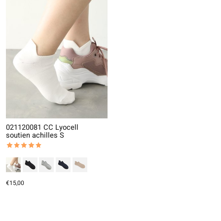
021120081 CC Lyocell
soutien achilles S
The rating of this product is
5
out of 5
€15,00