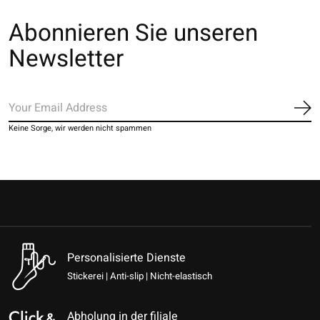
Abonnieren Sie unseren
Newsletter
Ab
Keine Sorge, wir werden nicht spammen
Personalisierte Dienste
Stickerei | Anti-slip | Nicht-elastisch
Abholung in der filiale