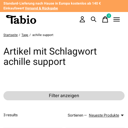
Standard-Lieferung nach Hause in Europa kostenlos ab 140 €
Einkaufswert
Versand & Rückgabe
0
items
Startseite
/
Tags
/
achille support
Artikel mit Schlagwort
achille support
Filter anzeigen
3
results
Sortieren —
Neueste Produkte