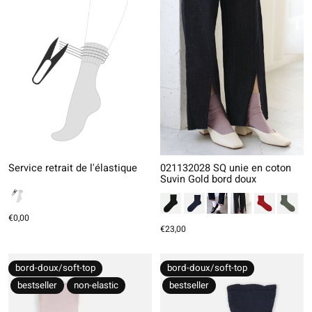
Service retrait de l'élastique
021132028 SQ unie en coton
Suvin Gold bord doux
€0,00
€23,00
bord-doux/soft-top
bord-doux/soft-top
bestseller
non-elastic
bestseller