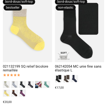
bord-doux/soft-top
bord-doux/soft-top
bestseller
non-elastic
021132199 SQ relief bicolore
062142054 MC unie fine sans
remaillée
élastique L
The rating of this product is
5
out of 5
€17,00
€20,00