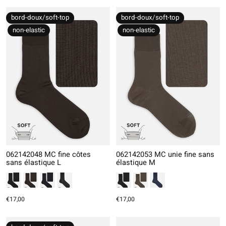
bord-doux/soft-top
bord-doux/soft-top
non-elastic
non-elastic
062142048 MC fine côtes
062142053 MC unie fine sans
sans élastique L
élastique M
€17,00
€17,00