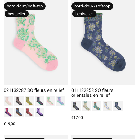
bord-doux/soft-top
bord-doux/soft-top
bestseller
bestseller
021132287 SQ fleurs en relief
011132358 SQ fleurs
orientales en relief
€17,00
€19,00