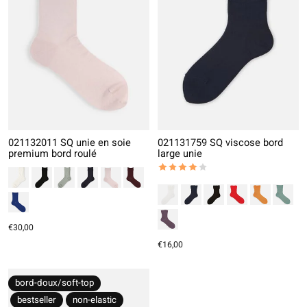
021132011 SQ unie en soie
021131759 SQ viscose bord
premium bord roulé
large unie
The rating of this product is
4
out
€30,00
€16,00
bord-doux/soft-top
bestseller
non-elastic