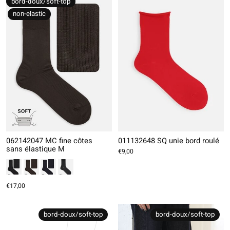
bord-doux/soft-top
non-elastic
062142047 MC fine côtes
011132648 SQ unie bord roulé
sans élastique M
€9,00
€17,00
bord-doux/soft-top
bord-doux/soft-top