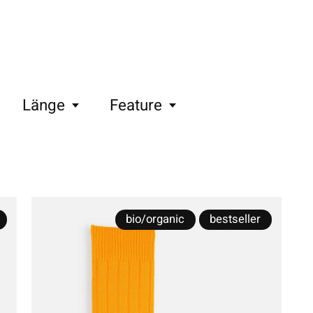
Länge
Feature
bio/organic
bestseller