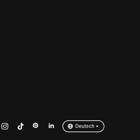
Nederlands
Deutsch
English
Français
Español
Italiano
Português
Deutsch