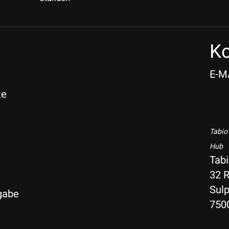
Ko
E-M
te
Tabio
Hub
Tab
32 R
Sulp
gabe
750