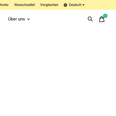
Konto
Wunschzettel
Vergleichen
Deutsch
0
items
Über uns