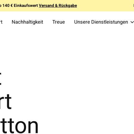
b 140 € Einkaufswert
Versand & Rückgabe
rt
Nachhaltigkeit
Treue
Unsere Dienstleistungen
t
rt
tton