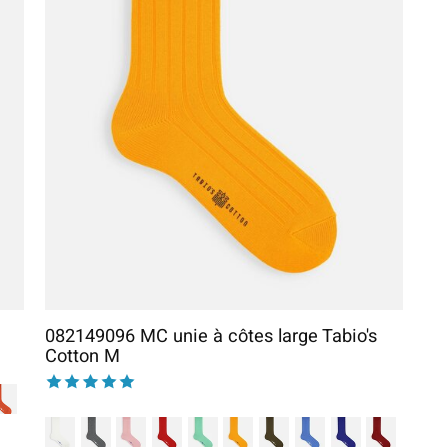
082149096 MC unie à côtes large Tabio's
Cotton M
The rating of this product is
5
out of 5