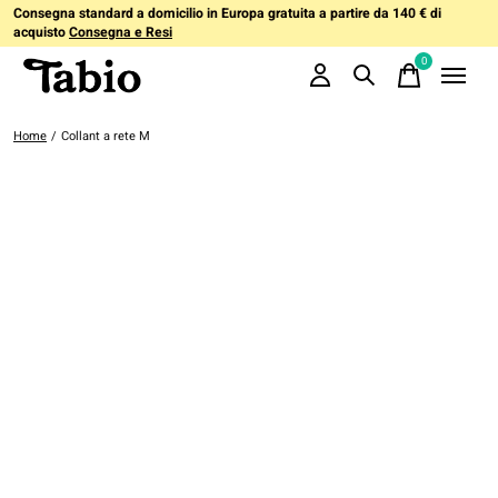
Consegna standard a domicilio in Europa gratuita a partire da 140 € di
acquisto
Consegna e Resi
0
items
Home
/
Collant a rete M