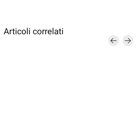
Articoli correlati
Carousel items
000009955 Collant
011770014 MB grand
011900200 Colla
resille M
résille nylon
micro-résille
€14,00
€9,00
€16,00