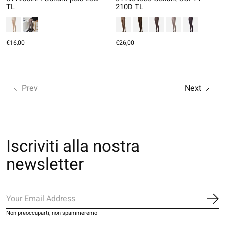
TL
210D TL
€16,00
€26,00
Prev
Next
Iscriviti alla nostra
newsletter
Iscr
Non preoccuparti, non spammeremo