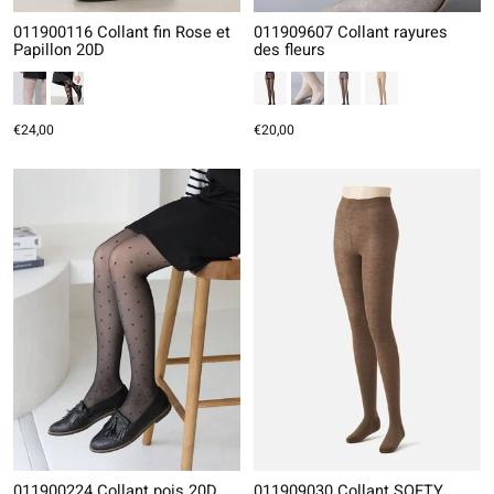
011900116 Collant fin Rose et
011909607 Collant rayures
Papillon 20D
des fleurs
€24,00
€20,00
011900224 Collant pois 20D
011909030 Collant SOFTY