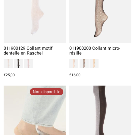
011900129 Collant motif
011900200 Collant micro-
dentelle en Raschel
résille
€25,00
€16,00
Non disponibile