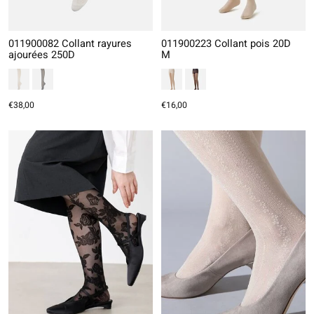
011900082 Collant rayures
011900223 Collant pois 20D
ajourées 250D
M
€38,00
€16,00