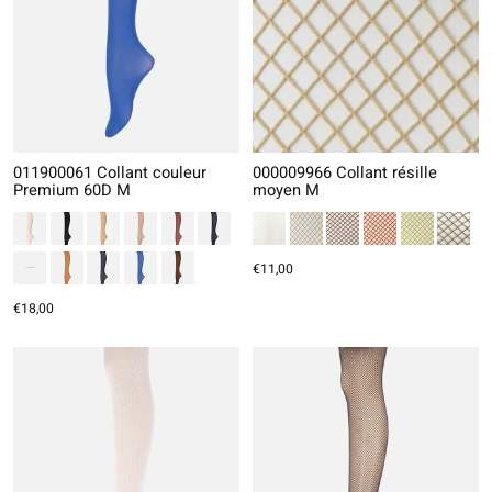
011900061 Collant couleur
000009966 Collant résille
Premium 60D M
moyen M
€11,00
€18,00