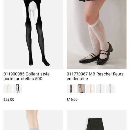
011900085 Collant style
011770067 MB Raschel fleurs
porte-jarretelles 50D
en dentelle
€23,00
€16,00