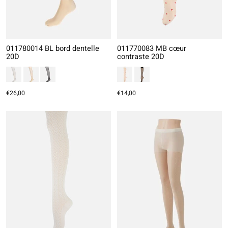
011780014 BL bord dentelle
011770083 MB cœur
20D
contraste 20D
€26,00
€14,00