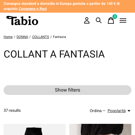
Consegna standard a domicilio in Europa gratuita a partire da 140 € di
acquisto
Consegna e Resi
0
items
Home
/
DONNA
/
COLLANTS
/
Fantasia
COLLANT A FANTASIA
Show filters
37
results
Ordina —
Popolarità