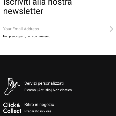
Iscriviti alla nostra
newsletter
Iscr
Non preoccuparti, non spammeremo
Servizi personalizzati
Ricamo | Anti-slip | Non elastico
Ritiro in negozio
Preparato in 2 ore