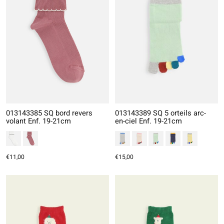
013143385 SQ bord revers
013143389 SQ 5 orteils arc-
volant Enf. 19-21cm
en-ciel Enf. 19-21cm
€11,00
€15,00