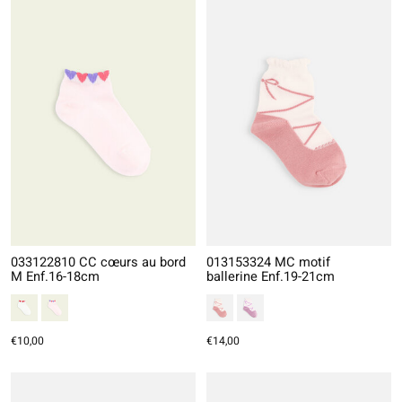
033122810 CC cœurs au bord
013153324 MC motif
M Enf.16-18cm
ballerine Enf.19-21cm
€10,00
€14,00