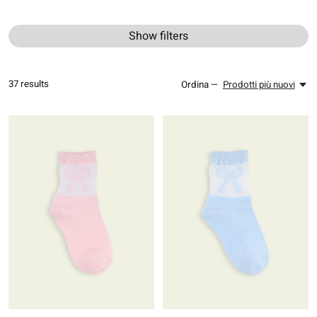
Show filters
37
results
Ordina —
Prodotti più nuovi