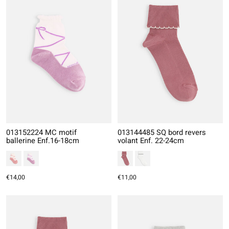
013152224 MC motif
013144485 SQ bord revers
ballerine Enf.16-18cm
volant Enf. 22-24cm
€14,00
€11,00