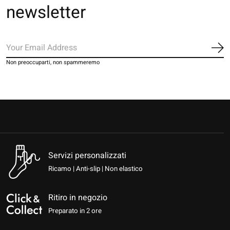
newsletter
Iscr
Non preoccuparti, non spammeremo
Servizi personalizzati
Ricamo | Anti-slip | Non elastico
Ritiro in negozio
Preparato in 2 ore