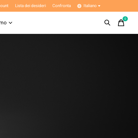
ount
Lista dei desideri
Confronta
Italiano
0
items
amo