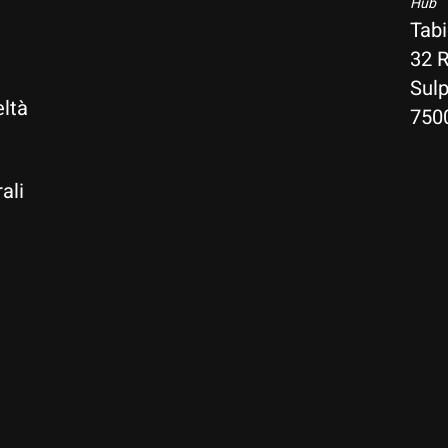
Hub
Tab
32 R
i
Sulp
ltà
750
ali