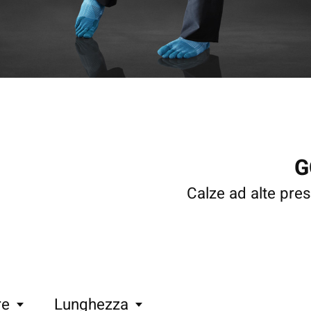
G
Calze ad alte prest
re
Lunghezza