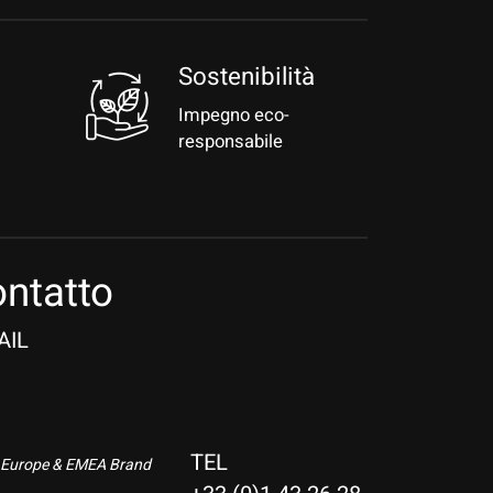
a
Sostenibilità
Impegno eco-
responsabile
ntatto
AIL
TEL
 Europe & EMEA Brand