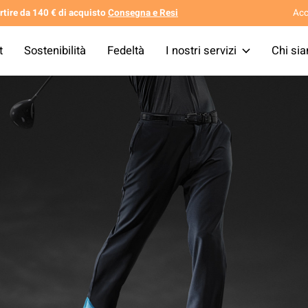
tire da 140 € di acquisto
Consegna e Resi
Acc
t
Sostenibilità
Fedeltà
I nostri servizi
Chi si