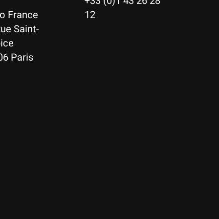
+33 (0)1 43 26 28
io France
12
ue Saint-
ice
06 Paris
Nederlands
Deutsch
English
Français
Español
Italiano