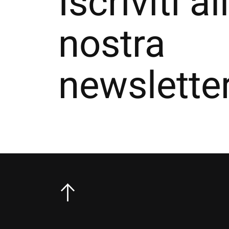
Iscriviti al
nostra
newslette