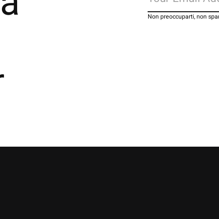
la
Non preoccuparti, non s
r