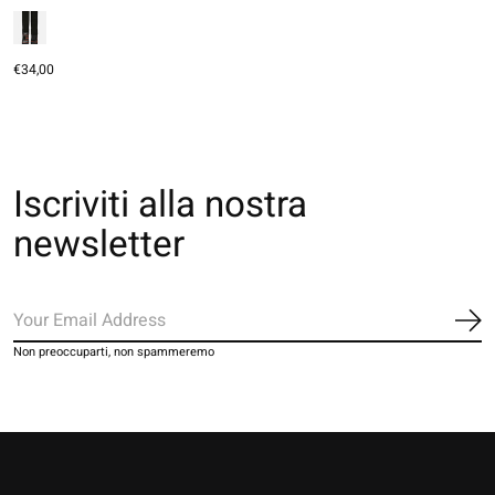
€34,00
Iscriviti alla nostra
newsletter
Iscr
Non preoccuparti, non spammeremo