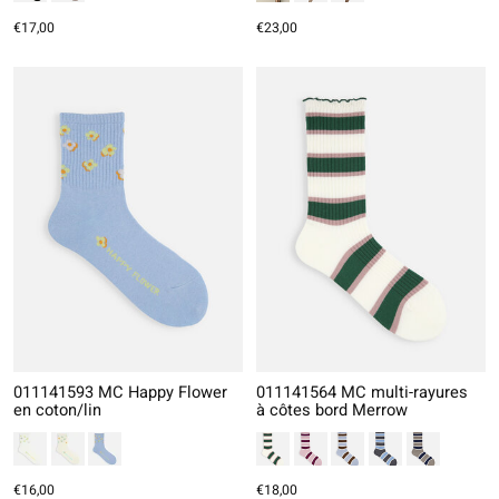
€17,00
€23,00
011141593 MC Happy Flower
011141564 MC multi-rayures
en coton/lin
à côtes bord Merrow
€16,00
€18,00