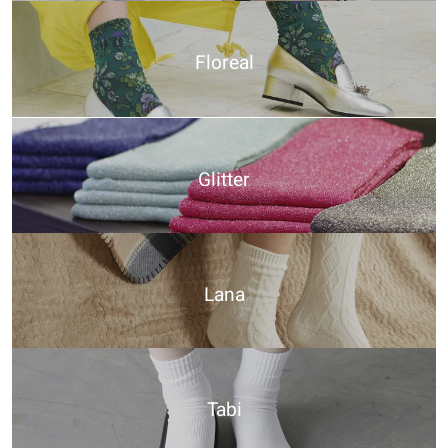
Floreal
Glitter
Lana
Tabi