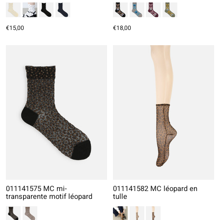
€15,00
€18,00
011141575 MC mi-
011141582 MC léopard en
transparente motif léopard
tulle