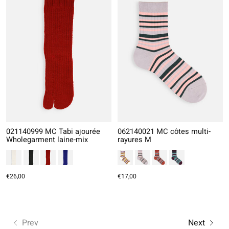
021140999 MC Tabi ajourée
062140021 MC côtes multi-
Wholegarment laine-mix
rayures M
€26,00
€17,00
Prev
Next