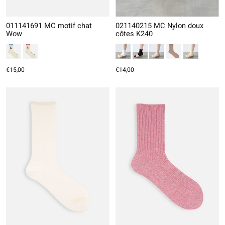
011141691 MC motif chat
021140215 MC Nylon doux
Wow
côtes K240
€15,00
€14,00