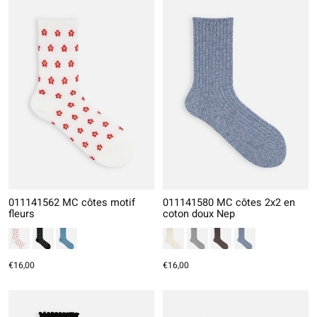
011141562 MC côtes motif
011141580 MC côtes 2x2 en
fleurs
coton doux Nep
€16,00
€16,00