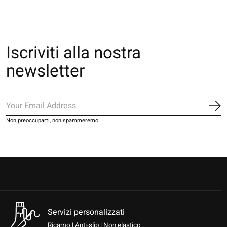
Iscriviti alla nostra
newsletter
Iscr
Non preoccuparti, non spammeremo
Servizi personalizzati
Ricamo | Anti-slip | Non elastico