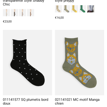
transparente Style Shabby
style preppy
Chic
€16,00
€23,00
011141577 SQ plumetis bord
021141021 MC motif Manga
doux
chien