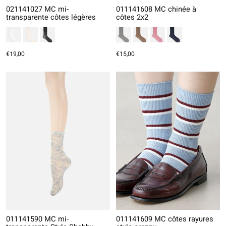
021141027 MC mi-
011141608 MC chinée à
transparente côtes légères
côtes 2x2
€19,00
€15,00
011141590 MC mi-
011141609 MC côtes rayures