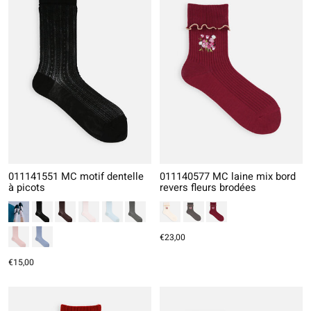
011141551 MC motif dentelle
011140577 MC laine mix bord
à picots
revers fleurs brodées
€23,00
€15,00