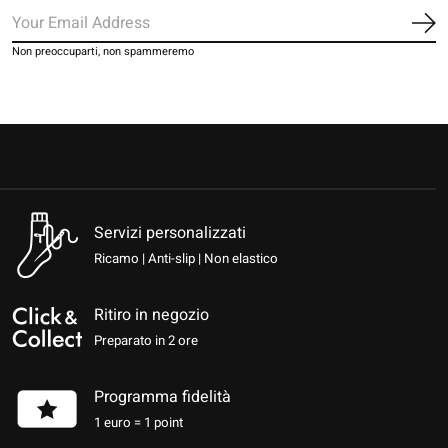
Iscr
Non preoccuparti, non spammeremo
Servizi personalizzati
Ricamo | Anti-slip | Non elastico
Ritiro in negozio
Preparato in 2 ore
Programma fidelità
1 euro = 1 point