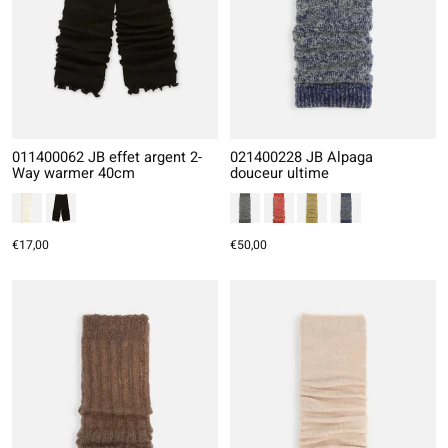
011400062 JB effet argent 2-
021400228 JB Alpaga
Way warmer 40cm
douceur ultime
€17,00
€50,00