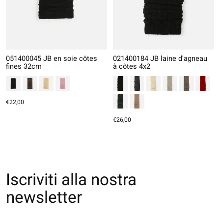
051400045 JB en soie côtes
021400184 JB laine d'agneau
fines 32cm
à côtes 4x2
€22,00
€26,00
Iscriviti alla nostra
newsletter