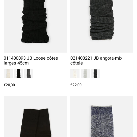
011400093 JB Loose côtes
021400221 JB angora-mix
larges 45cm
côtelé
€20,00
€22,00