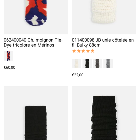
062400040 Ch. moignon Tie-
011400098 JB unie côtelée en
Dye tricolore en Mérinos
fil Bulky 88cm
The rating of this product is
5
out
€60,00
€22,00