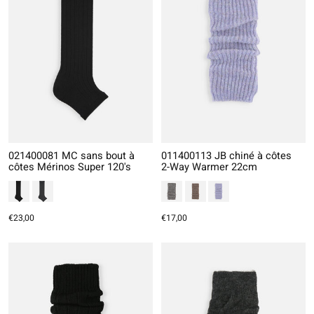
021400081 MC sans bout à
011400113 JB chiné à côtes
côtes Mérinos Super 120's
2-Way Warmer 22cm
€23,00
€17,00