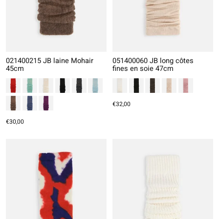
021400215 JB laine Mohair
051400060 JB long côtes
45cm
fines en soie 47cm
€32,00
€30,00