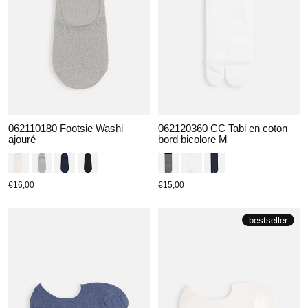
062110180 Footsie Washi
062120360 CC Tabi en coton
ajouré
bord bicolore M
€16,00
€15,00
bestseller