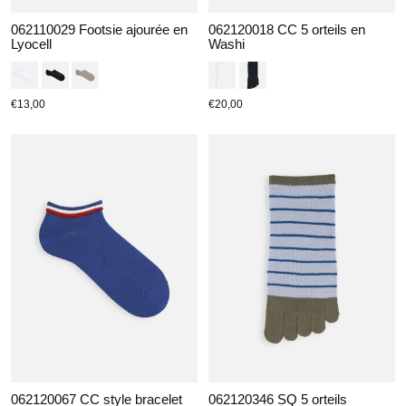
062110029 Footsie ajourée en
062120018 CC 5 orteils en
Lyocell
Washi
€13,00
€20,00
062120067 CC style bracelet
062120346 SQ 5 orteils