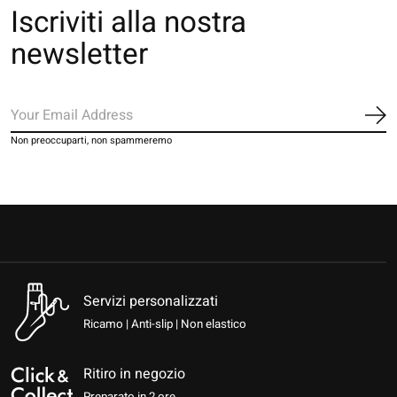
Iscriviti alla nostra
newsletter
Iscr
Non preoccuparti, non spammeremo
Servizi personalizzati
Ricamo | Anti-slip | Non elastico
Ritiro in negozio
Preparato in 2 ore