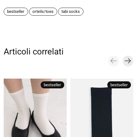
bestseller
orteils/toes
tabi socks
Articoli correlati
Carousel items
bestseller
bestseller