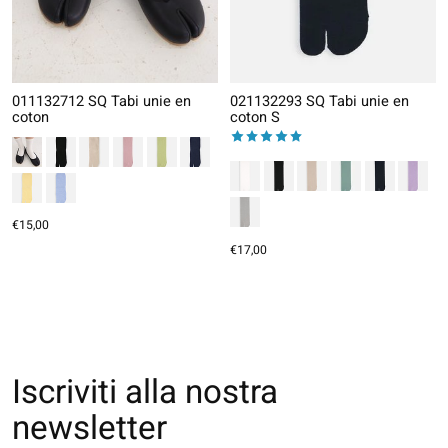
011132712 SQ Tabi unie en
021132293 SQ Tabi unie en
coton
coton S
The rating of this product is
5
out
€15,00
€17,00
Iscriviti alla nostra
newsletter