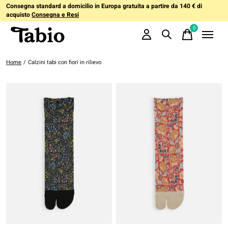
Consegna standard a domicilio in Europa gratuita a partire da 140 € di
acquisto
Consegna e Resi
0
items
Home
/
Calzini tabi con fiori in rilievo