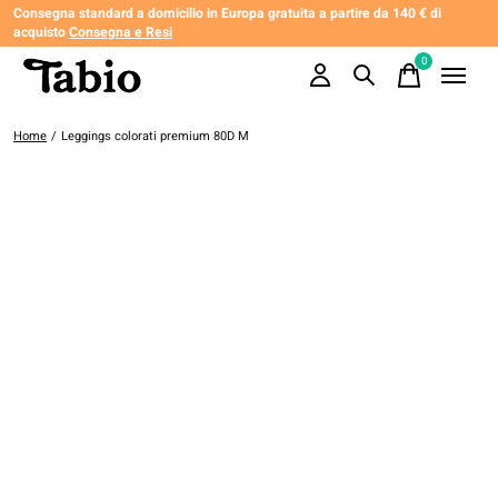
Consegna standard a domicilio in Europa gratuita a partire da 140 € di
acquisto
Consegna e Resi
0
items
Home
/
Leggings colorati premium 80D M