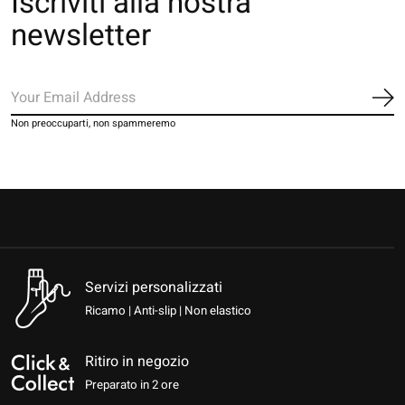
Iscriviti alla nostra
newsletter
Iscr
Non preoccuparti, non spammeremo
Servizi personalizzati
Ricamo | Anti-slip | Non elastico
Ritiro in negozio
Preparato in 2 ore