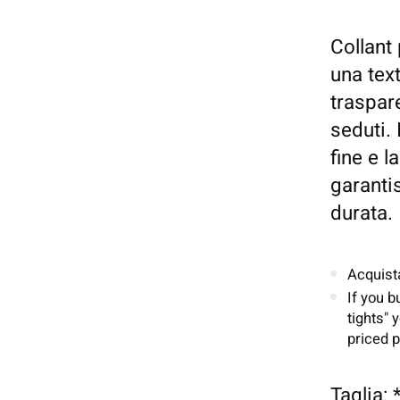
Collant
una tex
traspar
seduti. 
fine e l
garanti
durata.
Acquist
If you b
tights" 
priced p
Taglia: