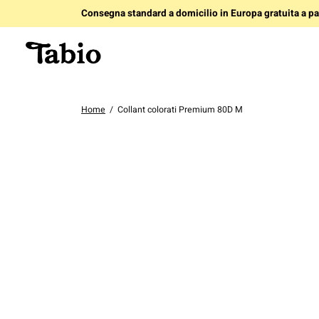
Consegna standard a domicilio in Europa gratuita a par
Home
/
Collant colorati Premium 80D M