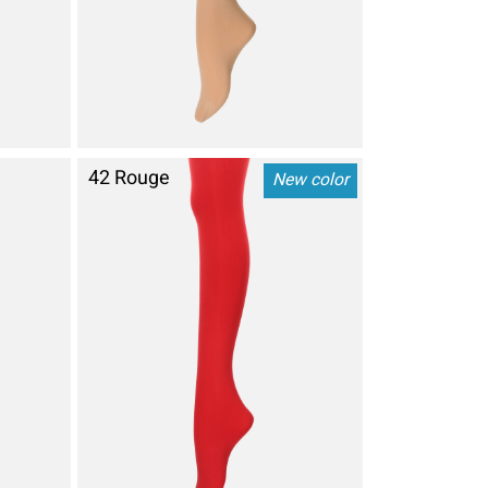
42 Rouge
New color