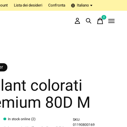
ount
Lista dei desideri
Confronta
Italiano
0
items
er
lant colorati
emium 80D M
In stock online (2)
SKU:
01190800169