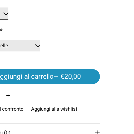
*
ggiungi al carrello
— €20,00
à:
l confronto
Aggiungi alla wishlist
i (0)