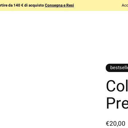
tire da 140 € di acquisto
Consegna e Resi
Acc
bestsell
Col
Pr
€20,00