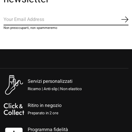
Iscr
Non preoccuparti, non spammeremo
Servizi personalizzati
Ricamo | Anti-slip | Non elastico
Ritiro in negozio
Preparato in 2 ore
Programma fidelità