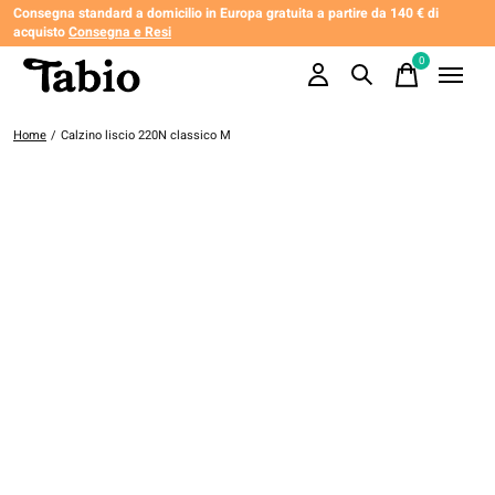
Consegna standard a domicilio in Europa gratuita a partire da 140 € di
acquisto
Consegna e Resi
0
items
Home
/
Calzino liscio 220N classico M