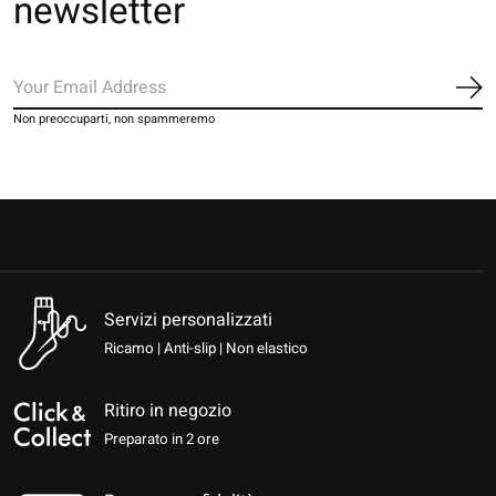
newsletter
Iscr
Non preoccuparti, non spammeremo
Servizi personalizzati
Ricamo | Anti-slip | Non elastico
Ritiro in negozio
Preparato in 2 ore