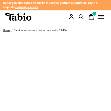
Consegna standard a domicilio in Europa gratuita a partire da 140 € di
acquisto
Consegna e Resi
0
items
Home
/
Calzino in cotone a coste tinta unita 13-15 cm