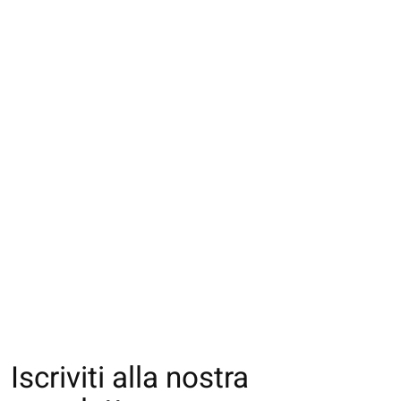
013171177 CH
013132080 SQ
013132270 SQ un
bonheur antidérapant
rayures Enf.16-18
côtes en coton
Enf.M
Enf.16-18cm
€10,00
€14,00
€10,00
Iscriviti alla nostra