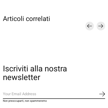
Articoli correlati
Carousel items
Iscriviti alla nostra
newsletter
Iscr
Non preoccuparti, non spammeremo