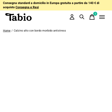
Consegna standard a domicilio in Europa gratuita a partire da 140 € di
acquisto
Consegna e Resi
0
items
Home
/
Calzino alto con bordo morbido antistress