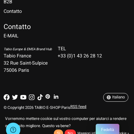
B2B
Contatto
Nederlands
Deutsch
Contatto
E-MAIL
English
Français
TEL
Tabio Europe & EMEA Brand Hub
Tabio France
+33 (0)1 43 26 28 12
Español
32 Rue Saint-Sulpice
75006 Paris
Italiano
Português
Italiano
RSS feed
© Copyright 2026 TABIO E-SHOP Paris
Vorremmo mettere cookie sul vostro computer per aiutarci a rendere
questo sito migliore. Questo va bene?
Fedeltà
Sì
No
Maggiori informazioni sui cookie »