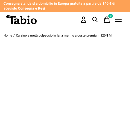
Consegna standard a domicilio in Europa gratuita a partire da 140 € di
acquisto
Consegna e Resi
0
items
Home
/
Calzino a metà polpaccio in lana merino a coste premium 120N M