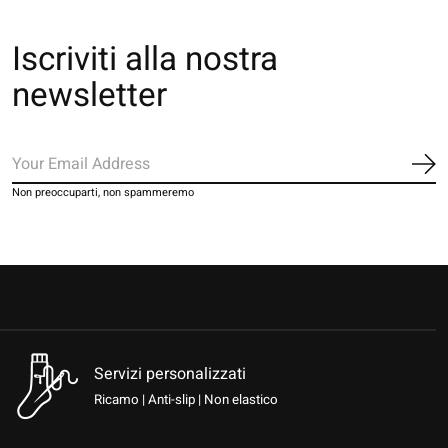
Iscriviti alla nostra
newsletter
Iscr
Non preoccuparti, non spammeremo
Servizi personalizzati
Ricamo | Anti-slip | Non elastico