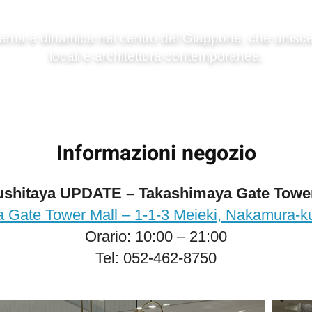
erna e dinamica nel centro del Giappone, che unisce 
locali e architettura contemporanea.
Informazioni negozio
ushitaya UPDATE – Takashimaya Gate Tower
 Gate Tower Mall – 1-1-3 Meieki, Nakamura-ku
Orario: 10:00 – 21:00
Tel: 052-462-8750