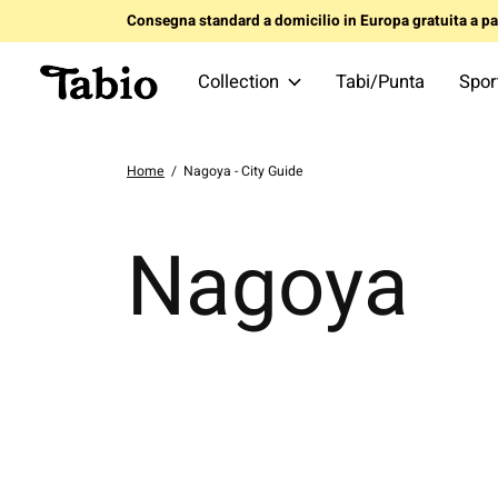
Consegna standard a domicilio in Europa gratuita a par
Collection
Tabi/Punta
Spor
Home
/
Nagoya - City Guide
Nagoya