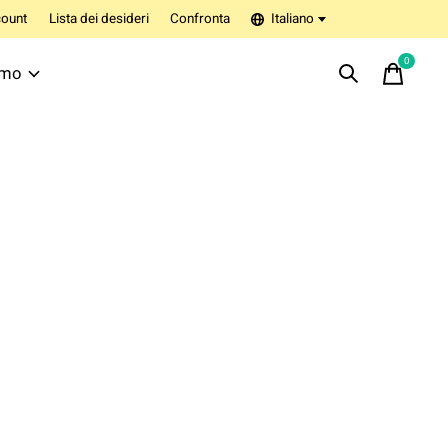
ount
Lista dei desideri
Confronta
Italiano
0
items
amo