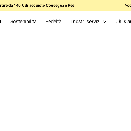
tire da 140 € di acquisto
Consegna e Resi
Acc
t
Sostenibilità
Fedeltà
I nostri servizi
Chi si