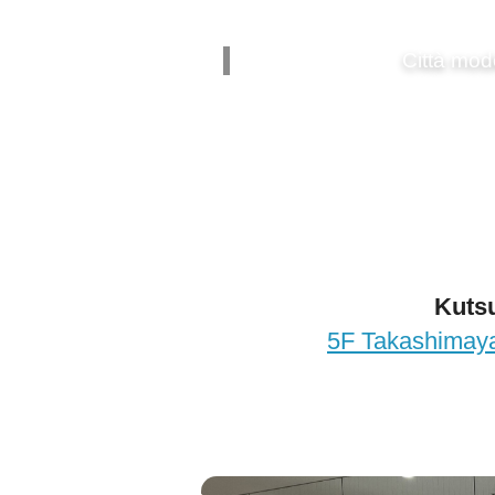
Città mod
Kuts
5F Takashimaya