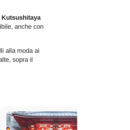
o
Kutsushitaya
ibile, anche con
i alla moda ai
lte, sopra il