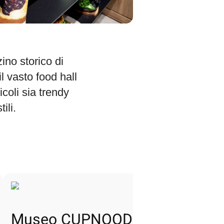
no storico di
l vasto food hall
icoli sia trendy
ili.
Museo CUPNOODLES