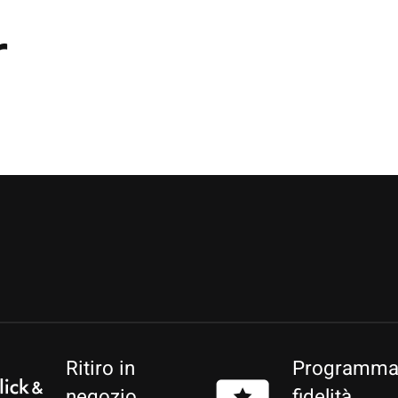
r
Ritiro in
Programm
negozio
fidelità