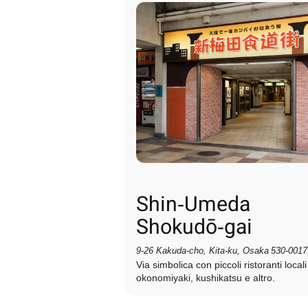
Shin‑Umeda
Shokudō‑gai
9‑26 Kakuda‑cho, Kita‑ku, Osaka 530‑0017
Via simbolica con piccoli ristoranti local
okonomiyaki, kushikatsu e altro.