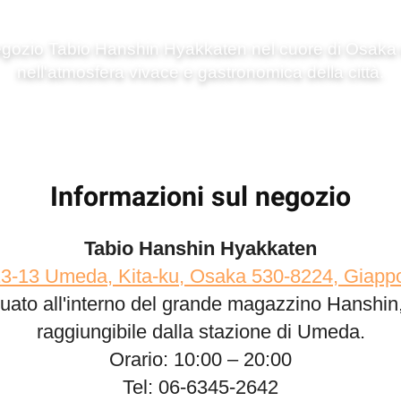
negozio Tabio Hanshin Hyakkaten nel cuore di Osaka 
nell'atmosfera vivace e gastronomica della città.
Informazioni sul negozio
Tabio Hanshin Hyakkaten
13‑13 Umeda, Kita‑ku, Osaka 530‑8224, Giapp
uato all'interno del grande magazzino Hanshin
raggiungibile dalla stazione di Umeda.
Orario: 10:00 – 20:00
Tel: 06‑6345‑2642