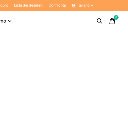
ount
Lista dei desideri
Confronta
Italiano
0
items
amo