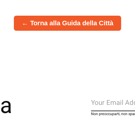
← Torna alla Guida della Città
la
Non preoccuparti, non s