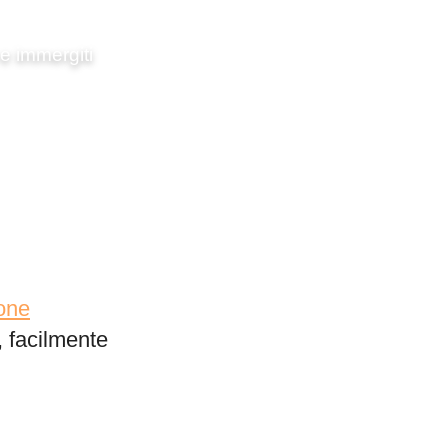
e immergiti
one
, facilmente