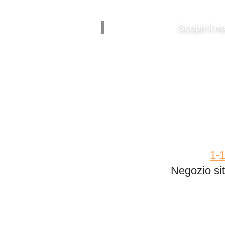
Scopri il 
1‑
Negozio sit