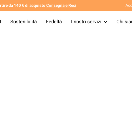
tire da 140 € di acquisto
Consegna e Resi
Acc
t
Sostenibilità
Fedeltà
I nostri servizi
Chi si