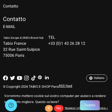
Contatto
Nederlands
Deutsch
Contatto
E-MAIL
English
Français
TEL
Tabio Europe & EMEA Brand Hub
Tabio France
+33 (0)1 43 26 28 12
Español
32 Rue Saint-Sulpice
75006 Paris
Italiano
Português
Italiano
RSS feed
© Copyright 2026 TABIO E-SHOP Paris
Vorremmo mettere cookie sul vostro computer per aiutarci a rendere
questo sito migliore. Questo va bene?
Fedeltà
Sì
No
Maggiori informazioni sui cookie »