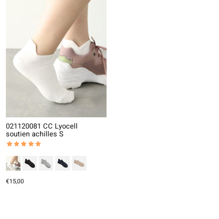
021120081 CC Lyocell
soutien achilles S
The rating of this product is
5
out of 5
€15,00