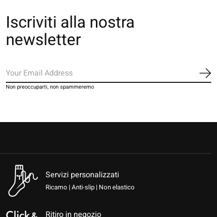
Iscriviti alla nostra
newsletter
Iscr
Non preoccuparti, non spammeremo
Servizi personalizzati
Ricamo | Anti-slip | Non elastico
Ritiro in negozio