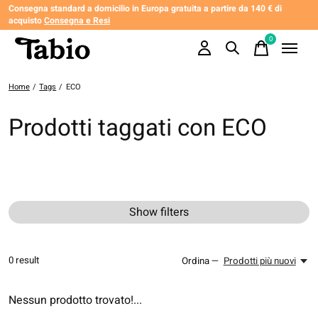
Consegna standard a domicilio in Europa gratuita a partire da 140 € di
acquisto
Consegna e Resi
0
items
Home
/
Tags
/
ECO
Prodotti taggati con ECO
Show filters
0
result
Ordina —
Prodotti più nuovi
Nessun prodotto trovato!...