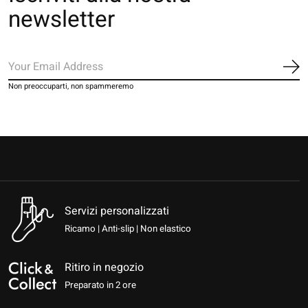
newsletter
Iscr
Non preoccuparti, non spammeremo
Servizi personalizzati
Ricamo | Anti-slip | Non elastico
Ritiro in negozio
Preparato in 2 ore