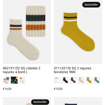
bestseller
062131152 SQ côtelée 2
011132176 SQ 2 rayures
rayures à bord L
bicolores 96N
€16,00
€15,00
bestseller