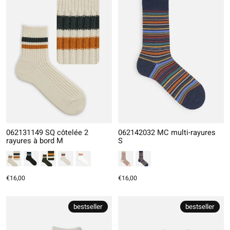
062131149 SQ côtelée 2
062142032 MC multi-rayures
rayures à bord M
S
€16,00
€16,00
bestseller
bestseller