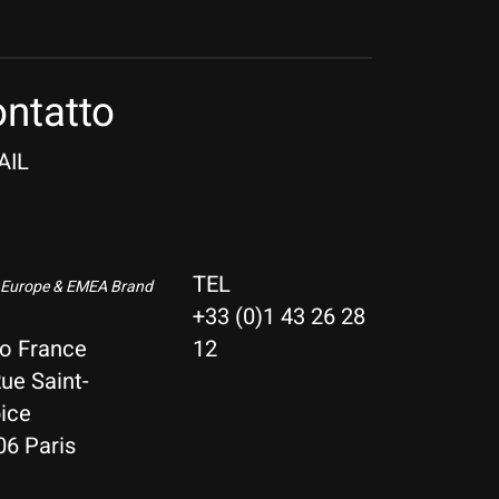
ntatto
AIL
TEL
 Europe & EMEA Brand
+33 (0)1 43 26 28
io France
12
ue Saint-
ice
06 Paris