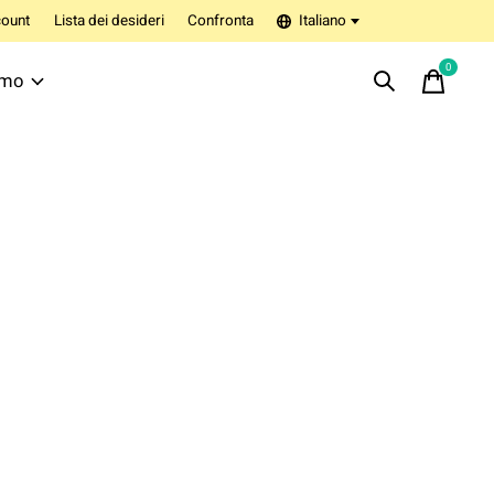
ount
Lista dei desideri
Confronta
Italiano
0
items
amo