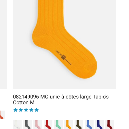
082149096 MC unie à côtes large Tabio's
Cotton M
The rating of this product is
5
out of 5