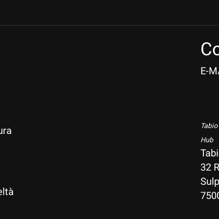
Co
E-M
Tabio
ura
Hub
Tab
32 R
i
Sulp
ltà
750