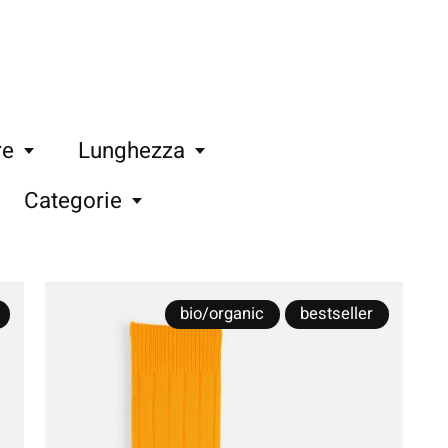
re
Lunghezza
Categorie
bio/organic
bestseller