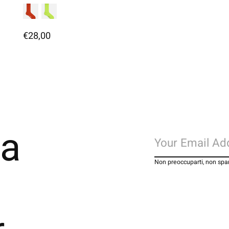
€28,00
la
Non preoccuparti, non s