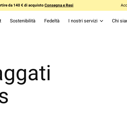
tire da 140 € di acquisto
Consegna e Resi
Acc
t
Sostenibilità
Fedeltà
I nostri servizi
Chi si
aggati
s