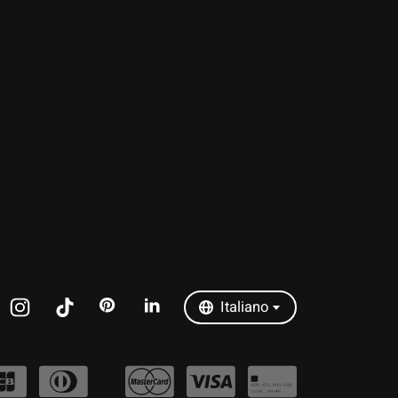
Nederlands
Deutsch
English
Français
Español
Italiano
Português
Italiano