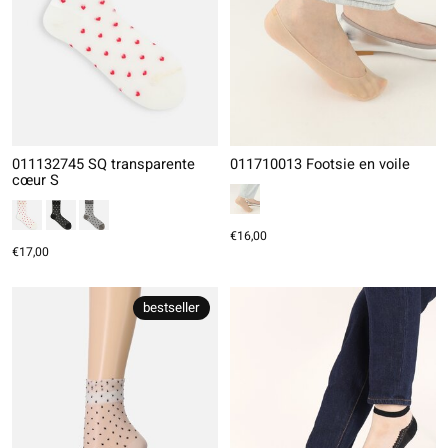
011132745 SQ transparente
011710013 Footsie en voile
cœur S
€16,00
€17,00
bestseller