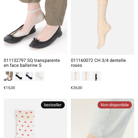
011132797 SQ transparente
011160072 CH 3/4 dentelle
en face ballerine S
roses
€15,00
€26,00
bestseller
Non disponibile