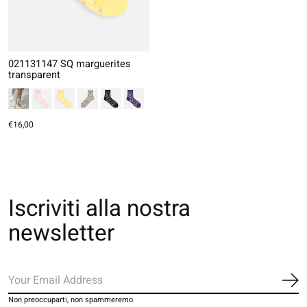
021131147 SQ marguerites
transparent
€16,00
Iscriviti alla nostra
newsletter
Iscr
Non preoccuparti, non spammeremo