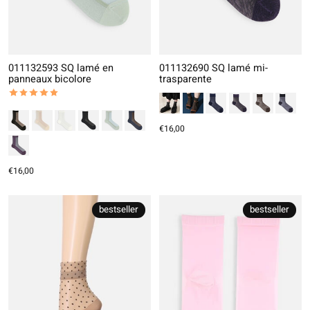
011132593 SQ lamé en
011132690 SQ lamé mi-
panneaux bicolore
trasparente
The rating of this product is
5
out of 5
€16,00
€16,00
bestseller
bestseller