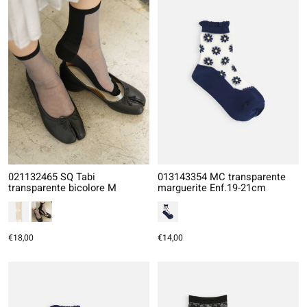
021132465 SQ Tabi
013143354 MC transparente
transparente bicolore M
marguerite Enf.19-21cm
€18,00
€14,00