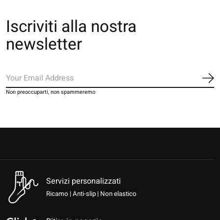
Iscriviti alla nostra
newsletter
Iscr
Non preoccuparti, non spammeremo
Servizi personalizzati
Ricamo | Anti-slip | Non elastico