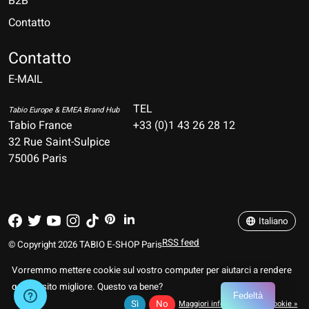
B2B
Contatto
Nederlands
Deutsch
Contatto
E-MAIL
English
Français
TEL
Tabio Europe & EMEA Brand Hub
Tabio France
+33 (0)1 43 26 28 12
Español
32 Rue Saint-Sulpice
75006 Paris
Italiano
Português
Italiano
RSS feed
© Copyright 2026 TABIO E-SHOP Paris
Vorremmo mettere cookie sul vostro computer per aiutarci a rendere
questo sito migliore. Questo va bene?
Fedeltà
Sì
No
Maggiori informazioni sui cookie »