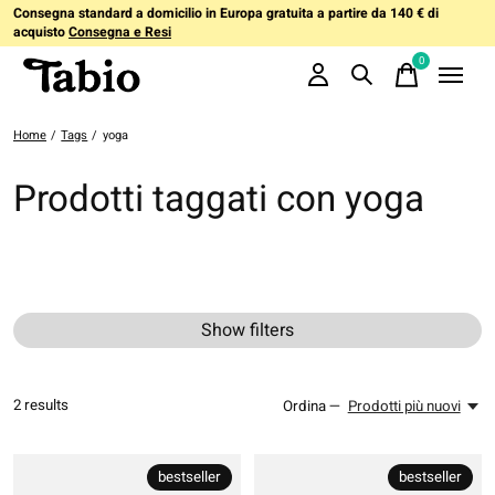
Consegna standard a domicilio in Europa gratuita a partire da 140 € di
acquisto
Consegna e Resi
0
items
Home
/
Tags
/
yoga
Prodotti taggati con yoga
Show filters
2
results
Ordina —
Prodotti più nuovi
bestseller
bestseller