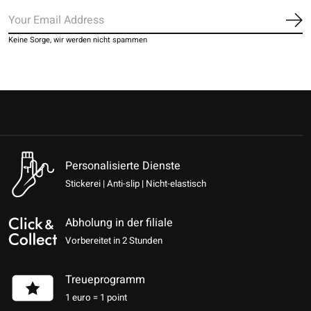
Ab
Keine Sorge, wir werden nicht spammen
Personalisierte Dienste
Stickerei | Anti-slip | Nicht-elastisch
Abholung in der filiale
Vorbereitet in 2 Stunden
Treueprogramm
1 euro = 1 point