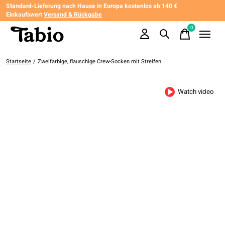
Standard-Lieferung nach Hause in Europa kostenlos ab 140 €
Einkaufswert
Versand & Rückgabe
0
items
Startseite
/
Zweifarbige, flauschige Crew-Socken mit Streifen
Watch video