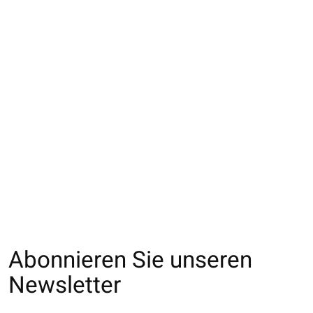
011132759 SQ laine
011140755 MC
011141075 MC
rayures chinées
carreaux madras
jacquard motif B
colorés
€16,00
€18,00
€17,00
Abonnieren Sie unseren
Newsletter