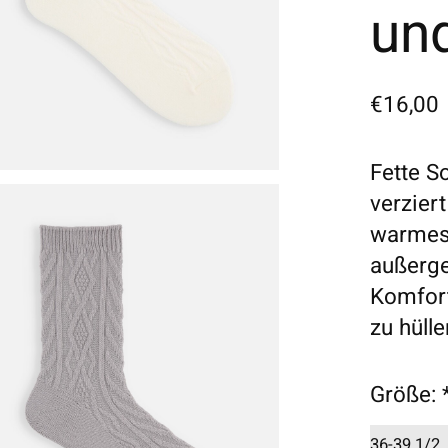
un
€16,00
Fette S
verzier
warmes 
außerge
Komfort
zu hülle
Größe: