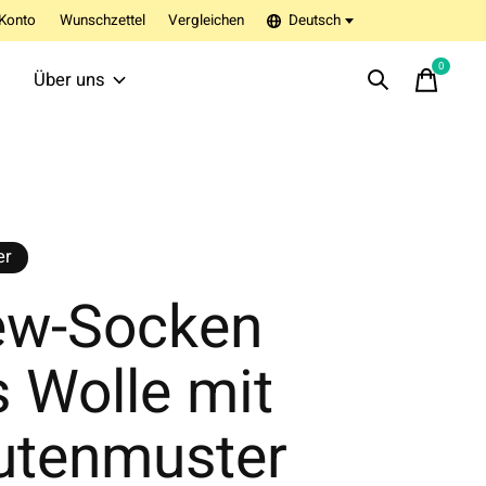
Konto
Wunschzettel
Vergleichen
Deutsch
0
items
Über uns
er
ew-Socken
 Wolle mit
utenmuster