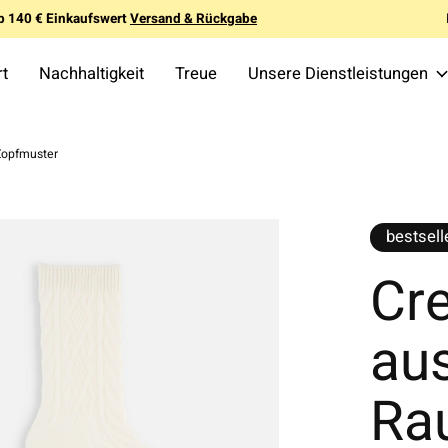
b 140 € Einkaufswert
Versand & Rückgabe
rt
Nachhaltigkeit
Treue
Unsere Dienstleistungen
Zopfmuster
bestsell
Cr
aus
Ra