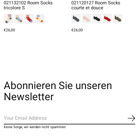
021132102 Room Socks
021120127 Room Socks
tricolore S
courte et douce
€26,00
€26,00
Abonnieren Sie unseren
Newsletter
Ab
Keine Sorge, wir werden nicht spammen