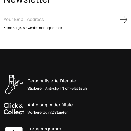
Ab
Keine Sorge, wir werden nicht spammen
Personalisierte Dienste
Stickerei | Anti-slip | Nicht-elastisch
Abholung in der filiale
Vorbereitet in 2 Stunden
Treueprogramm