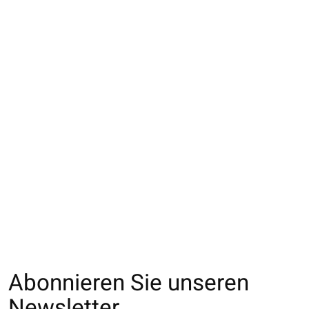
011141608 MC
021132607 SQ fleurs
021132629 SQ
chinée à côtes 2x2
ajourée en coton
rayures
frais
transparentes en
€15,00
cupro
€17,00
€17,00
Abonnieren Sie unseren
Newsletter