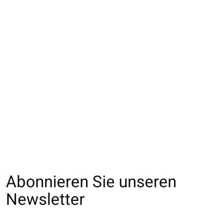
021132627 SQ
021132607 SQ fleurs
011141608 MC
froissé motif cœurs
ajourée en coton
chinée à côtes 2
frais
€17,00
€15,00
€17,00
Abonnieren Sie unseren
Newsletter