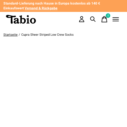
Standard-Lieferung nach Hause in Europa kostenlos ab 140 €
Einkaufswert
Versand & Rückgabe
0
items
Startseite
/
Cupra Sheer Striped Low Crew Socks