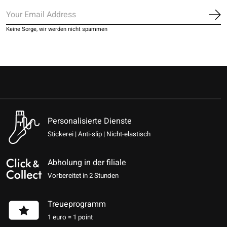
Ab
Keine Sorge, wir werden nicht spammen
Personalisierte Dienste
Stickerei | Anti-slip | Nicht-elastisch
Abholung in der filiale
Vorbereitet in 2 Stunden
Treueprogramm
1 euro = 1 point